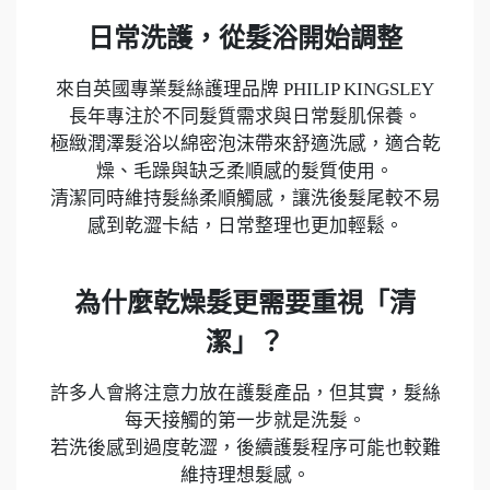
日常洗護，從髮浴開始調整
來自英國專業髮絲護理品牌 PHILIP KINGSLEY
長年專注於不同髮質需求與日常髮肌保養。
極緻潤澤髮浴以綿密泡沫帶來舒適洗感，適合乾
燥、毛躁與缺乏柔順感的髮質使用。
清潔同時維持髮絲柔順觸感，讓洗後髮尾較不易
感到乾澀卡結，日常整理也更加輕鬆。
為什麼乾燥髮更需要重視「清
潔」？
許多人會將注意力放在護髮產品，但其實，髮絲
每天接觸的第一步就是洗髮。
若洗後感到過度乾澀，後續護髮程序可能也較難
維持理想髮感。