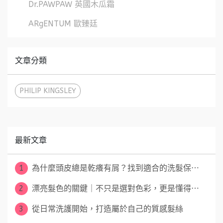
Dr.PAWPAW 英國木瓜霜
ARgENTUM 歐臻廷
文章分類
PHILIP KINGSLEY
最新文章
1
為什麼頭皮總是乾癢有屑？找到適合的洗髮保⋯
2
漂亮髮色的關鍵｜不只是選對色彩，更是懂得⋯
3
從日常洗護開始，打造屬於自己的質感髮絲