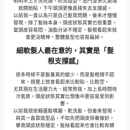
明明早上才洗完頭、吹完造型，出門沒多久瀏海
就開始貼，下午頭頂更像直接失去支撐感。
以前我一直以為只是自己髮質問題，後來才慢慢
發現，除了髮絲本身，頭皮狀態其實也很重要。
當頭皮容易悶、油脂分泌不穩定，髮根看起來就
會更沒精神，整體髮型也容易扁掉。
細軟髮人最在意的，其實是「髮
根支撐感」
很多時候不是髮量真的變少，而是髮根撐不起
來，視覺上就會看起來比較貼、比較空。
尤其現在生活壓力大、經常熬夜，加上長時間待
冷氣房，頭皮狀態其實比想像中更容易受到影
響。
以前我很依賴蓬鬆噴霧、乾洗髮，但後來發現，
與其一直靠造型品，不如先把頭皮保養做好。
畢竟頭皮狀態穩定，髮絲看起來也會比較有精